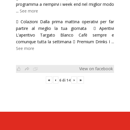
programma a riempirvi i week end nel miglior modo
...
See more
 Colazioni Dalla prima mattina operativi per far
partire al meglio la tua giornata  Aperitivi
L’aperitivo Targato Blanco Cafè sempre e
comunque tutta la settimana  Premium Drinks I
...
See more
View on facebook
«
‹
›
»
6
di
14